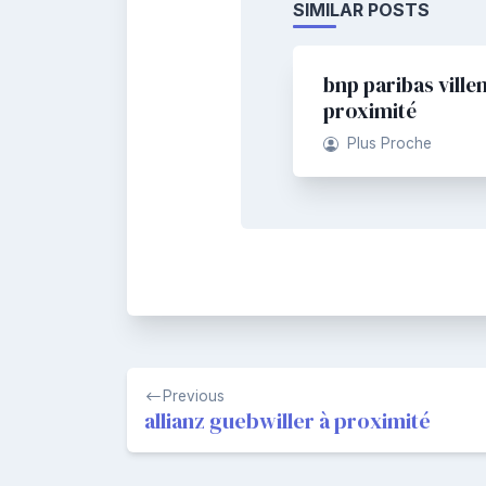
SIMILAR POSTS
bnp paribas ville
proximité
Plus Proche
Navigation
Previous
de
allianz guebwiller à proximité
l’article