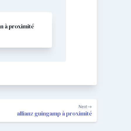
an à proximité
Next
allianz guingamp à proximité