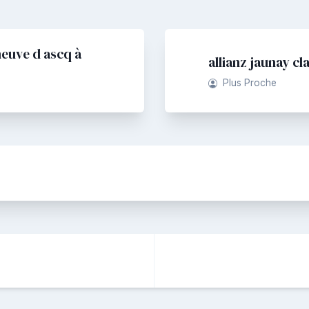
neuve d ascq à
allianz jaunay cl
Plus Proche