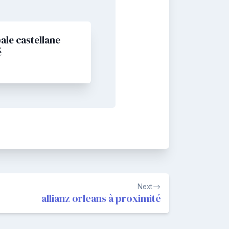
ale castellane
é
Next
allianz orleans à proximité