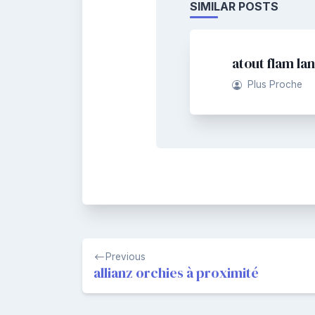
SIMILAR POSTS
atout flam la
Plus Proche
Navigation
Previous
de
allianz orchies à proximité
l’article