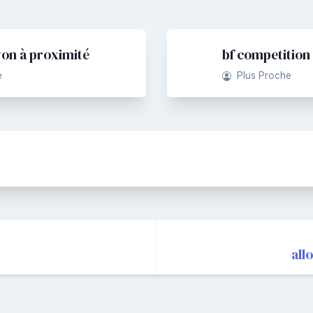
yon à proximité
bf competition
e
Plus Proche
all