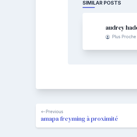
SIMILAR POSTS
audrey had
Plus Proche
Navigation
Previous
de
amapa freyming à proximité
l’article