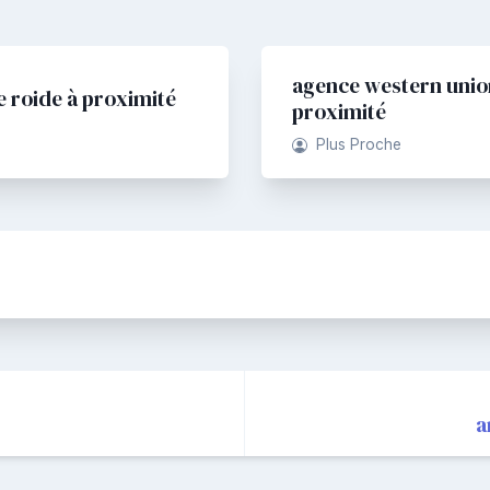
agence western union
e roide à proximité
proximité
Plus Proche
a