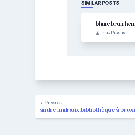
SIMILAR POSTS
blanc brun hen
Plus Proche
Navigation
Previous
de
andré malraux bibliothèque à prox
l’article