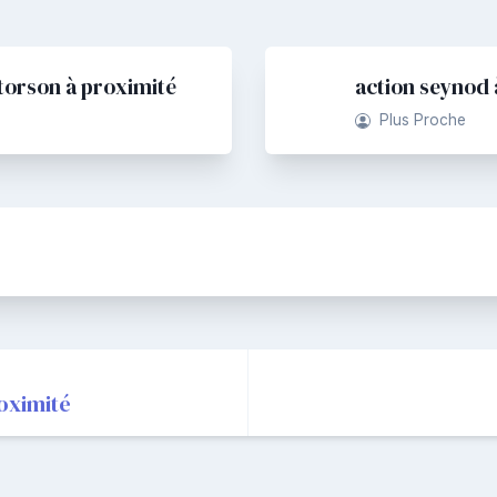
torson à proximité
action seynod 
Plus Proche
roximité