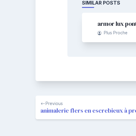
SIMILAR POSTS
armor lux pon
Plus Proche
Navigation
Previous
de
animalerie flers en escrebieux à p
l’article