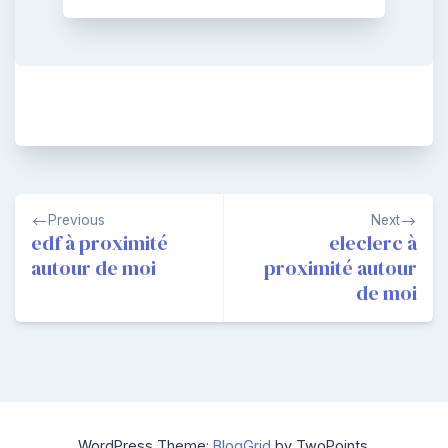
Navigation
Previous
Next
de
edf à proximité
eleclerc à
autour de moi
proximité autour
l’article
de moi
WordPress Theme:
BlogGrid
by TwoPoints.