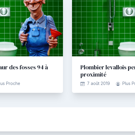
aur des fosses 94 à
Plombier levallois pe
proximité
lus Proche
7 août 2019
Plus 