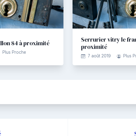
Serrurier vitry le fra
llon 84 à proximité
proximité
Plus Proche
7 août 2019
Plus 
é