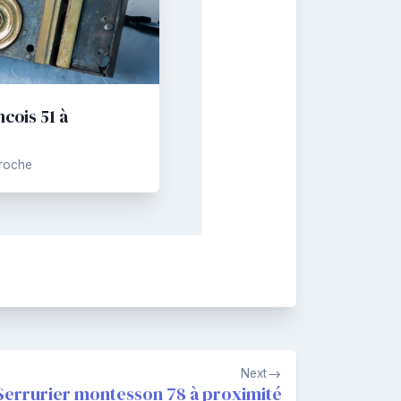
ncois 51 à
Proche
Next
Serrurier montesson 78 à proximité