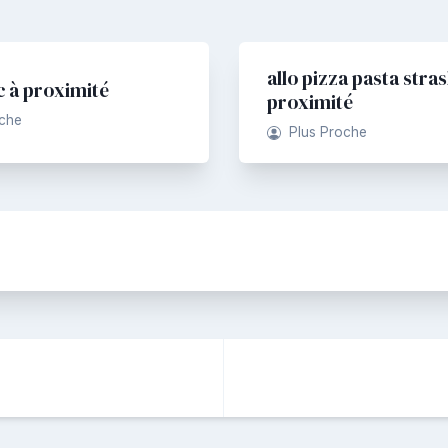
allo pizza pasta stra
c à proximité
proximité
oche
Plus Proche